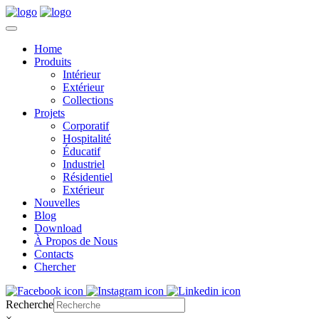
Home
Produits
Intérieur
Extérieur
Collections
Projets
Corporatif
Hospitalité
Éducatif
Industriel
Résidentiel
Extérieur
Nouvelles
Blog
Download
À Propos de Nous
Contacts
Chercher
Recherche
×