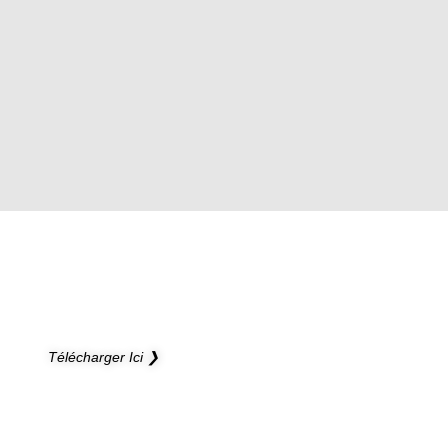
NOUVEAU CATALOGUE
Ouvrez de nouveaux horizons à vos projets
Télécharger Ici ❯