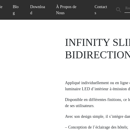
le
Blo
Downloa
À Propos de
Contact
g
d
Nous
s
Next
INFINITY SL
BIDIRECTIO
Appliqué individuellement ou en ligne 
luminaire LED d’intérieur à émission de
Disponible en différentes finitions, ce
de ses utilisateurs.
Avec son design simple, il s’intègre dan
– Conception de l’éclairage des hôtels;