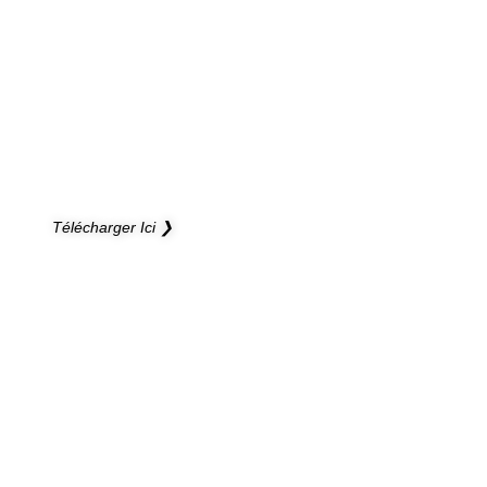
NOUVEAU CATALOGUE
Ouvrez de nouveaux horizons à vos projets
Télécharger Ici ❯