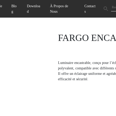
le
Blo
Downloa
À Propos de
Contact
g
d
Nous
s
Next
FARGO ENC
Luminaire encastrable, conçu pour l’écl
polyvalent, compatible avec différents st
Il offre un éclairage uniforme et agréab
efficacité et sécurité.