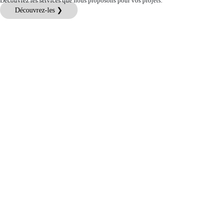
Découvrez les services que nous proposons pour vos projets.
Découvrez-les ❯
Assistance aux Clients
Informations Légales