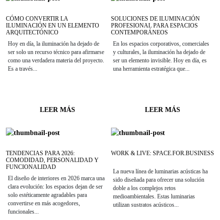
CÓMO CONVERTIR LA
SOLUCIONES DE ILUMINACIÓN
ILUMINACIÓN EN UN ELEMENTO
PROFESIONAL PARA ESPACIOS
ARQUITECTÓNICO
CONTEMPORÁNEOS
Hoy en día, la iluminación ha dejado de
En los espacios corporativos, comerciales
ser solo un recurso técnico para afirmarse
y culturales, la iluminación ha dejado de
como una verdadera materia del proyecto.
ser un elemento invisible. Hoy en día, es
Es a través...
una herramienta estratégica que...
LEER MÁS
LEER MÁS
TENDENCIAS PARA 2026:
WORK & LIVE: SPACE.FOR.BUSINESS
COMODIDAD, PERSONALIDAD Y
FUNCIONALIDAD
La nueva línea de luminarias acústicas ha
El diseño de interiores en 2026 marca una
sido diseñada para ofrecer una solución
clara evolución: los espacios dejan de ser
doble a los complejos retos
solo estéticamente agradables para
medioambientales. Estas luminarias
convertirse en más acogedores,
utilizan sustratos acústicos...
funcionales...