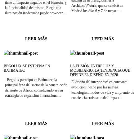
edición de la prestigiosa feria
tiene un impacto negativo en el bienestar y
Architect@Work, que se celebró en
la funcionalidad del mismo. Elegir una
Madrid los días 6 y 7 de mayo....
iluminación inadecuada puede provocar...
LEER MÁS
LEER MÁS
BEGOLUX SE ESTRENA EN
LA FUSIÓN ENTRE LUZ Y
BATIMATEC
MOBILIARIO: LA TENDENCIA QUE
DEFINE EL DISEÑO EN 2026
Begolux participó en Batimatec, la
El diseño del interior está en constante
principal feria del sector de la construcción
evolución, hecho por las nuevas
del norte de África, consolidando así su
tecnologías, modos de vida y un premio de
estrategia de expansión internacional...
conciencia croissante de l’impact...
LEER MÁS
LEER MÁS