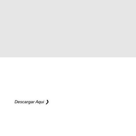
NUEVO CATÁLOGO
Ilumine sus proyectos con nuevas ideas
Descargar Aqui ❯