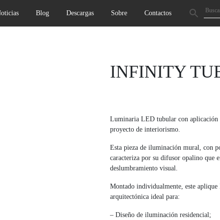
oticias
Blog
Descargas
Sobre
Contactos
Next
INFINITY TU
Luminaria LED tubular con aplicación m
proyecto de interiorismo.
Esta pieza de iluminación mural, con po
caracteriza por su difusor opalino que 
deslumbramiento visual.
Montado individualmente, este aplique 
arquitectónica ideal para:
– Diseño de iluminación residencial;