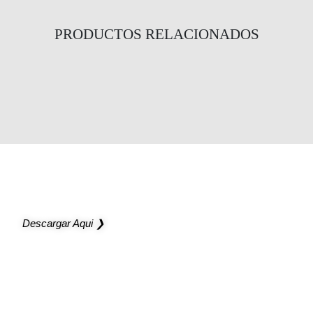
PRODUCTOS RELACIONADOS
Infinity Slim Flaps Bidireccional Pared
Infinity Slim Rotativa Pared
Infinity Pared
NUEVO CATÁLOGO
Ilumine sus proyectos con nuevas ideas
Descargar Aqui ❯