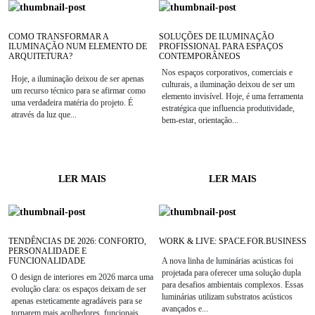
COMO TRANSFORMAR A
SOLUÇÕES DE ILUMINAÇÃO
ILUMINAÇÃO NUM ELEMENTO DE
PROFISSIONAL PARA ESPAÇOS
ARQUITETURA?
CONTEMPORÂNEOS
Nos espaços corporativos, comerciais e
Hoje, a iluminação deixou de ser apenas
culturais, a iluminação deixou de ser um
um recurso técnico para se afirmar como
elemento invisível. Hoje, é uma ferramenta
uma verdadeira matéria do projeto. É
estratégica que influencia produtividade,
através da luz que...
bem-estar, orientação...
LER MAIS
LER MAIS
TENDÊNCIAS DE 2026: CONFORTO,
WORK & LIVE: SPACE.FOR.BUSINESS
PERSONALIDADE E
FUNCIONALIDADE
A nova linha de luminárias acústicas foi
projetada para oferecer uma solução dupla
O design de interiores em 2026 marca uma
para desafios ambientais complexos. Essas
evolução clara: os espaços deixam de ser
luminárias utilizam substratos acústicos
apenas esteticamente agradáveis para se
avançados e...
tornarem mais acolhedores, funcionais...