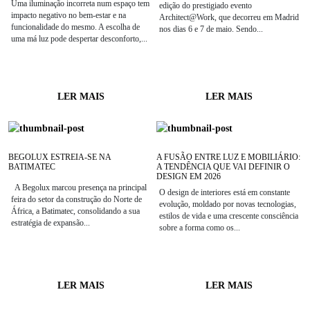
Uma iluminação incorreta num espaço tem
edição do prestigiado evento
impacto negativo no bem-estar e na
Architect@Work, que decorreu em Madrid
funcionalidade do mesmo. A escolha de
nos dias 6 e 7 de maio. Sendo...
uma má luz pode despertar desconforto,...
LER MAIS
LER MAIS
BEGOLUX ESTREIA-SE NA
A FUSÃO ENTRE LUZ E MOBILIÁRIO:
BATIMATEC
A TENDÊNCIA QUE VAI DEFINIR O
DESIGN EM 2026
A Begolux marcou presença na principal
O design de interiores está em constante
feira do setor da construção do Norte de
evolução, moldado por novas tecnologias,
África, a Batimatec, consolidando a sua
estilos de vida e uma crescente consciência
estratégia de expansão...
sobre a forma como os...
LER MAIS
LER MAIS