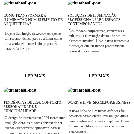
COMO TRANSFORMAR A
SOLUÇÕES DE ILUMINAÇÃO
ILUMINAÇÃO NUM ELEMENTO DE
PROFISSIONAL PARA ESPAÇOS
ARQUITETURA?
CONTEMPORÂNEOS
Nos espaços corporativos, comerciais e
Hoje, a iluminação deixou de ser apenas
culturais, a iluminação deixou de ser um
um recurso técnico para se afirmar como
elemento invisível. Hoje, é uma ferramenta
uma verdadeira matéria do projeto. É
estratégica que influencia produtividade,
através da luz que...
bem-estar, orientação...
LER MAIS
LER MAIS
TENDÊNCIAS DE 2026: CONFORTO,
WORK & LIVE: SPACE.FOR.BUSINESS
PERSONALIDADE E
FUNCIONALIDADE
A nova linha de luminárias acústicas foi
projetada para oferecer uma solução dupla
O design de interiores em 2026 marca uma
para desafios ambientais complexos. Essas
evolução clara: os espaços deixam de ser
luminárias utilizam substratos acústicos
apenas esteticamente agradáveis para se
avançados e...
tornarem mais acolhedores, funcionais...