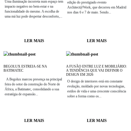
Uma iluminação incorreta num espaço tem
edição do prestigiado evento
impacto negativo no bem-estar e na
Architect@Work, que decorreu em Madrid
funcionalidade do mesmo. A escolha de
nos dias 6 e 7 de maio. Sendo...
uma má luz pode despertar desconforto,...
LER MAIS
LER MAIS
BEGOLUX ESTREIA-SE NA
A FUSÃO ENTRE LUZ E MOBILIÁRIO:
BATIMATEC
A TENDÊNCIA QUE VAI DEFINIR O
DESIGN EM 2026
A Begolux marcou presença na principal
O design de interiores está em constante
feira do setor da construção do Norte de
evolução, moldado por novas tecnologias,
África, a Batimatec, consolidando a sua
estilos de vida e uma crescente consciência
estratégia de expansão...
sobre a forma como os...
LER MAIS
LER MAIS