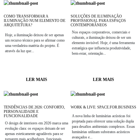
COMO TRANSFORMAR A
SOLUÇÕES DE ILUMINAÇÃO
ILUMINAÇÃO NUM ELEMENTO DE
PROFISSIONAL PARA ESPAÇOS
ARQUITETURA?
CONTEMPORÂNEOS
Nos espaços corporativos, comerciais e
Hoje, a iluminação deixou de ser apenas
culturais, a iluminação deixou de ser um
um recurso técnico para se afirmar como
elemento invisível. Hoje, é uma ferramenta
uma verdadeira matéria do projeto. É
estratégica que influencia produtividade,
através da luz que...
bem-estar, orientação...
LER MAIS
LER MAIS
TENDÊNCIAS DE 2026: CONFORTO,
WORK & LIVE: SPACE.FOR.BUSINESS
PERSONALIDADE E
FUNCIONALIDADE
A nova linha de luminárias acústicas foi
projetada para oferecer uma solução dupla
O design de interiores em 2026 marca uma
para desafios ambientais complexos. Essas
evolução clara: os espaços deixam de ser
luminárias utilizam substratos acústicos
apenas esteticamente agradáveis para se
avançados e...
tornarem mais acolhedores, funcionais...