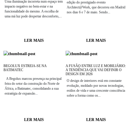
Uma iluminação incorreta num espaço tem
edição do prestigiado evento
impacto negativo no bem-estar e na
Architect@Work, que decorreu em Madrid
funcionalidade do mesmo. A escolha de
nos dias 6 e 7 de maio. Sendo...
uma má luz pode despertar desconforto,...
LER MAIS
LER MAIS
BEGOLUX ESTREIA-SE NA
A FUSÃO ENTRE LUZ E MOBILIÁRIO:
BATIMATEC
A TENDÊNCIA QUE VAI DEFINIR O
DESIGN EM 2026
A Begolux marcou presença na principal
O design de interiores está em constante
feira do setor da construção do Norte de
evolução, moldado por novas tecnologias,
África, a Batimatec, consolidando a sua
estilos de vida e uma crescente consciência
estratégia de expansão...
sobre a forma como os...
LER MAIS
LER MAIS