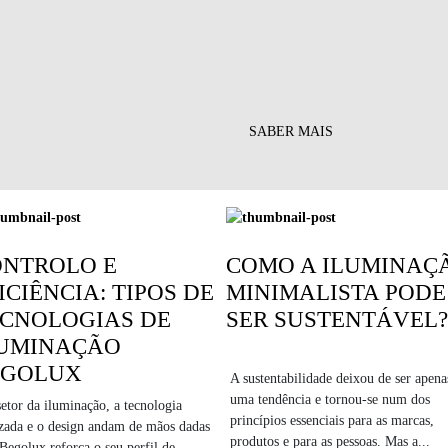
SABER MAIS
ONTROLO E
COMO A ILUMINAÇ
ICIÊNCIA: TIPOS DE
MINIMALISTA PODE
CNOLOGIAS DE
SER SUSTENTÁVEL?
LUMINAÇÃO
EGOLUX
A sustentabilidade deixou de ser apena
uma tendência e tornou-se num dos
etor da iluminação, a tecnologia
princípios essenciais para as marcas,
izada e o design andam de mãos dadas
produtos e para as pessoas. Mas a...
 Begolux reforça o seu perfil de