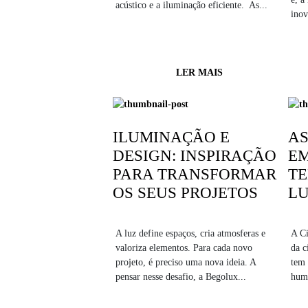
acústico e a iluminação eficiente. As...
inov
LER MAIS
ILUMINAÇÃO E
AS
DESIGN: INSPIRAÇÃO
E
PARA TRANSFORMAR
TE
OS SEUS PROJETOS
L
A luz define espaços, cria atmosferas e
A Ci
valoriza elementos. Para cada novo
da c
projeto, é preciso uma nova ideia. A
tem 
pensar nesse desafio, a Begolux...
huma