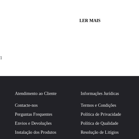
LER MAIS
1
Atendimento ao Cliente
Informações Jurídicas
Contacte-nos
Termos e Condições
Perguntas Frequentes
Política de Privacidade
Envios e Devoluções
Política de Qualidade
Instalação dos Produtos
Resolução de Litígios