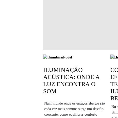
ILUMINAÇÃO
C
ACÚSTICA: ONDE A
EF
LUZ ENCONTRA O
TE
SOM
I
B
Num mundo onde os espaços abertos são
No s
cada vez mais comuns surge um desafio
util
crescente: como equilibrar conforto
e, a