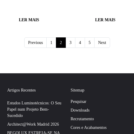
LER MAIS
LER MAIS
Previous
1
2
3
4
5
Next
Artigos Recentes
Sitemap
Pesquisar
Estudos Luminotécnicos: O Seu
Papel num Projeto Bem-
Downloads
Sucedido
Recrutamento
Architect@Work Madrid 2026
Cores e Acabamentos
BEGOLUX ESTREIA-SE NA