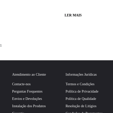
LER MAIS
1
Atendimento ao Cliente
Informações Jurídicas
Contacte-nos
Termos e Condições
Perguntas Frequentes
Política de Privacidade
Envios e Devoluções
Política de Qualidade
Instalação dos Produtos
Resolução de Litígios