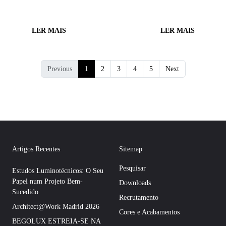
LER MAIS
LER MAIS
Previous
1
2
3
4
5
Next
Artigos Recentes
Sitemap
Pesquisar
Estudos Luminotécnicos: O Seu
Papel num Projeto Bem-
Downloads
Sucedido
Recrutamento
Architect@Work Madrid 2026
Cores e Acabamentos
BEGOLUX ESTREIA-SE NA