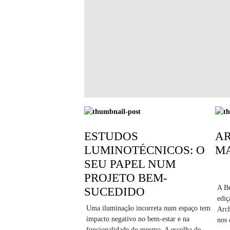
ESTUDOS
A
LUMINOTÉCNICOS: O
MA
SEU PAPEL NUM
PROJETO BEM-
A B
SUCEDIDO
ediç
Uma iluminação incorreta num espaço tem
Arc
impacto negativo no bem-estar e na
nos 
funcionalidade do mesmo. A escolha de