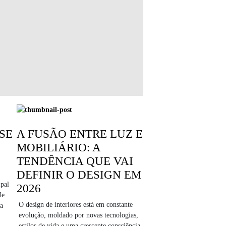
SE
A FUSÃO ENTRE LUZ E
MOBILIÁRIO: A
TENDÊNCIA QUE VAI
DEFINIR O DESIGN EM
pal
2026
de
O design de interiores está em constante
ua
evolução, moldado por novas tecnologias,
estilos de vida e uma crescente consciência