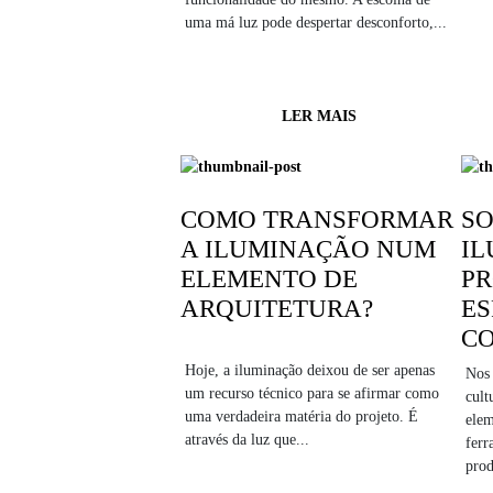
uma má luz pode despertar desconforto,...
LER MAIS
COMO TRANSFORMAR
SO
A ILUMINAÇÃO NUM
I
ELEMENTO DE
PR
ARQUITETURA?
ES
C
Hoje, a iluminação deixou de ser apenas
Nos 
um recurso técnico para se afirmar como
cult
uma verdadeira matéria do projeto. É
elem
através da luz que...
ferr
prod