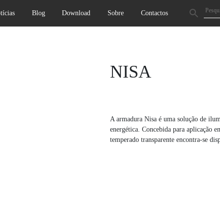
tícias
Blog
Download
Sobre
Contactos
Next
NISA
A armadura Nisa é uma solução de ilumi
energética. Concebida para aplicação e
temperado transparente encontra-se disp