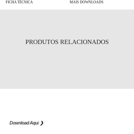
FICHA TÉCNICA
MAIS DOWNLOADS
PRODUTOS RELACIONADOS
Lyca Parede
Arges Duo
Leda
NOVO CATÁLOGO
Novas possibilidades para os seus projetos
Download Aqui ❯