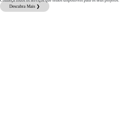
Conheça todos os serviços que temos disponíveis para os seus projetos.
Descubra Mais ❯
Atendimento ao Cliente
Informações Jurídicas