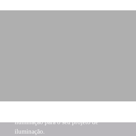
Obtenha as melhores soluções de
iluminação para o seu projeto de
iluminação.