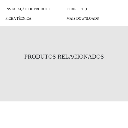
INSTALAÇÃO DE PRODUTO
PEDIR PREÇO
FICHA TÉCNICA
MAIS DOWNLOADS
PRODUTOS RELACIONADOS
Optus II
Delta B
Côa
NOVO CATÁLOGO
Novas possibilidades para os seus projetos