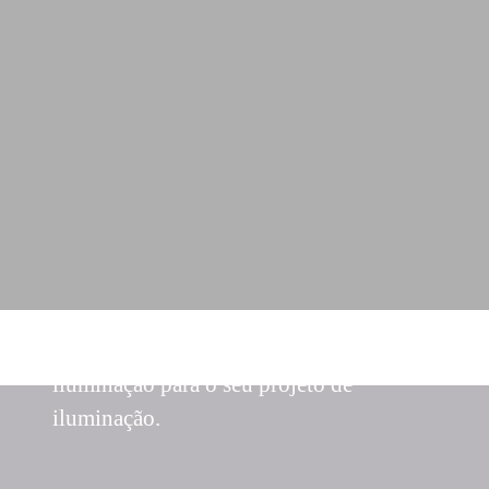
Obtenha as melhores soluções de
iluminação para o seu projeto de
iluminação.