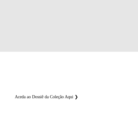
DESIGN CIRCULAR MINIMALISTA
Coleções Sustentáveis e Eficientes
Aceda ao Dossiê da Coleção Aqui ❯