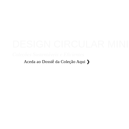
DESIGN CIRCULAR MIN
Coleções Sustentáveis e Eficientes
Aceda ao Dossiê da Coleção Aqui ❯