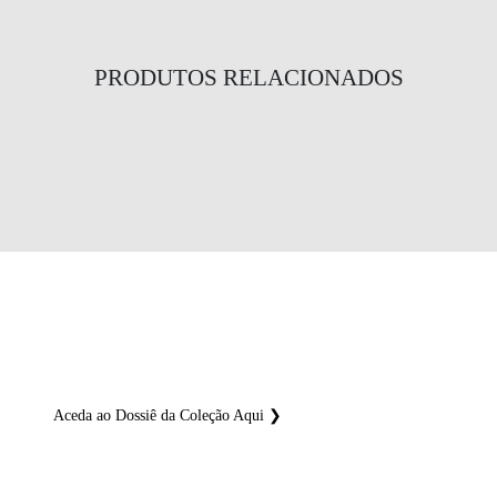
PRODUTOS RELACIONADOS
Circular Plate 90 Dot Suspenso
Circular Plate 90 Suspenso
Bolero Saliente
DESIGN CIRCULAR
MINIMALISTA
Coleções Sustentáveis e Eficientes
Aceda ao Dossiê da Coleção Aqui ❯