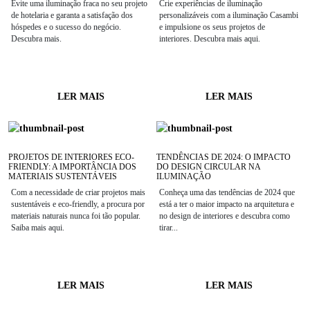
Evite uma iluminação fraca no seu projeto
Crie experiências de iluminação
de hotelaria e garanta a satisfação dos
personalizáveis com a iluminação Casambi
hóspedes e o sucesso do negócio.
e impulsione os seus projetos de
Descubra mais.
interiores. Descubra mais aqui.
LER MAIS
LER MAIS
PROJETOS DE INTERIORES ECO-
TENDÊNCIAS DE 2024: O IMPACTO
FRIENDLY: A IMPORTÂNCIA DOS
DO DESIGN CIRCULAR NA
MATERIAIS SUSTENTÁVEIS
ILUMINAÇÃO
Com a necessidade de criar projetos mais
Conheça uma das tendências de 2024 que
sustentáveis e eco-friendly, a procura por
está a ter o maior impacto na arquitetura e
materiais naturais nunca foi tão popular.
no design de interiores e descubra como
Saiba mais aqui.
tirar...
LER MAIS
LER MAIS