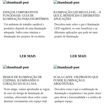
ESPAÇOS CORPORATIVOS
ILUMINAÇÃO LED REGULÁVEL – O
FUNCIONAIS: GUIA DE
QUE É, BENEFÍCIOS E DIFERENTES
ILUMINAÇÃO PARA ESCRITÓRIOS
APLICAÇÕES
Um ambiente de trabalho saudável e
Descubra mais sobre o que é iluminação
produtivo depende de uma iluminação
LED regulável, os seus benefícios e as
adequada. Saiba como otimizar a
diferentes aplicações que pode ter num
iluminação dos projetos de escritório.
projeto de iluminação.
LER MAIS
LER MAIS
DESIGN DE ILUMINAÇÃO DE
SCALA CAFFE: UM PROJETO QUE
COZINHA: ILUMINANDO O
FUNDE ILUMINAÇÃO E
CORAÇÃO DA SUA CASA
ARQUITETURA
Neste artigo, vamos aprofundar as regras
Descubra como é que a combinação da
de ouro do design de iluminação de
iluminação e arquitetura é um ponto chave
cozinhas, oferecendo dicas sobre como
para elevar a funcionalidade e a estética de
iluminar corretamente este espaço vital.
qualquer espaço.